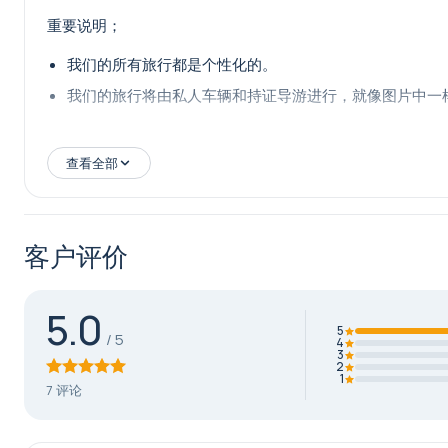
可重复使用的水瓶
重要说明；
如有需要，携带个人药物
有效护照或身份证明文件（尤其适用于邮轮乘客）
我们的所有旅行都是个性化的。
我们的旅行将由私人车辆和持证导游进行，就像图片中一
推荐服装
查看全部
穿着适合步行的舒适透气服装。如果参观圣母玛利亚之家，
客户评价
5.0
5
4
3
2
1
7 评论