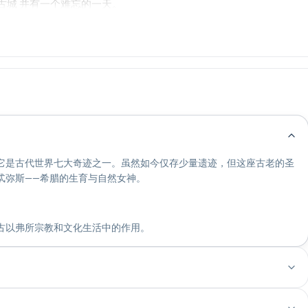
古城 并有一个难忘的一天。
它是古代世界七大奇迹之一。虽然如今仅存少量遗迹，但这座古老的圣
忒弥斯——希腊的生育与自然女神。
古以弗所宗教和文化生活中的作用。