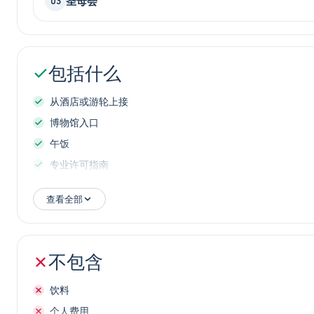
圣母会
03
包括什么
从酒店或游轮上接
博物馆入口
午饭
专业许可指南
奢侈车辆
查看全部
不包含
饮料
个人费用