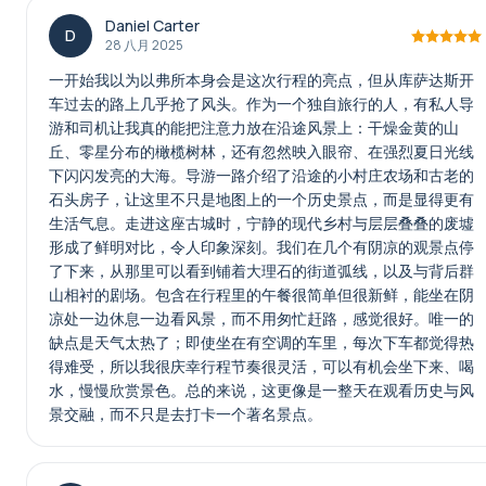
Daniel Carter
D
28 八月 2025
一开始我以为以弗所本身会是这次行程的亮点，但从库萨达斯开
车过去的路上几乎抢了风头。作为一个独自旅行的人，有私人导
游和司机让我真的能把注意力放在沿途风景上：干燥金黄的山
丘、零星分布的橄榄树林，还有忽然映入眼帘、在强烈夏日光线
下闪闪发亮的大海。导游一路介绍了沿途的小村庄农场和古老的
石头房子，让这里不只是地图上的一个历史景点，而是显得更有
生活气息。走进这座古城时，宁静的现代乡村与层层叠叠的废墟
形成了鲜明对比，令人印象深刻。我们在几个有阴凉的观景点停
了下来，从那里可以看到铺着大理石的街道弧线，以及与背后群
山相衬的剧场。包含在行程里的午餐很简单但很新鲜，能坐在阴
凉处一边休息一边看风景，而不用匆忙赶路，感觉很好。唯一的
缺点是天气太热了；即使坐在有空调的车里，每次下车都觉得热
得难受，所以我很庆幸行程节奏很灵活，可以有机会坐下来、喝
水，慢慢欣赏景色。总的来说，这更像是一整天在观看历史与风
景交融，而不只是去打卡一个著名景点。