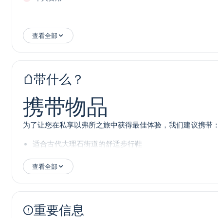
查看全部
带什么？
携带物品
为了让您在私享以弗所之旅中获得最佳体验，我们建议携带
适合古代大理石街道的舒适步行鞋
太阳镜和防晒霜，尤其是在夏季
查看全部
一顶帽子或鸭舌帽用于防晒
春秋季节可带一件轻便夹克或毛衣
相机或智能手机，用于拍摄难忘照片
重要信息