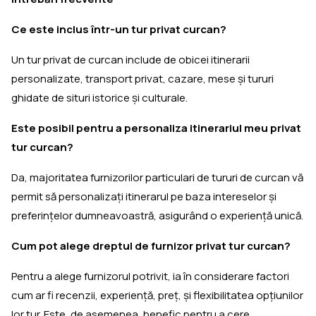
Ce este inclus într-un tur privat curcan?
Un tur privat de curcan include de obicei itinerarii
personalizate, transport privat, cazare, mese și tururi
ghidate de situri istorice și culturale.
Este posibil pentru a personaliza itinerariul meu privat
tur curcan?
Da, majoritatea furnizorilor particulari de tururi de curcan vă
permit să personalizați itinerarul pe baza intereselor și
preferințelor dumneavoastră, asigurând o experiență unică.
Cum pot alege dreptul de furnizor privat tur curcan?
Pentru a alege furnizorul potrivit, ia în considerare factori
cum ar fi recenzii, experiență, preț, și flexibilitatea opțiunilor
lor tur. Este, de asemenea, benefic pentru a cere