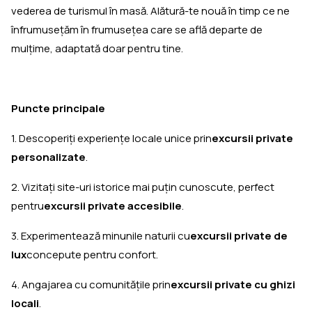
vederea de turismul în masă. Alătură-te nouă în timp ce ne
înfrumuseţăm în frumuseţea care se află departe de
mulţime, adaptată doar pentru tine.
Puncte principale
1. Descoperiți experiențe locale unice prin
excursii private
personalizate
.
2. Vizitați site-uri istorice mai puțin cunoscute, perfect
pentru
excursii private accesibile
.
3. Experimentează minunile naturii cu
excursii private de
lux
concepute pentru confort.
4. Angajarea cu comunitățile prin
excursii private cu ghizi
locali
.