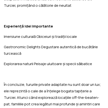
Turciei, promiţând o călătorie de neuitat
Experienţă
Idei importante
Imersiune culturală Obiceiuri și tradiții locale
Gastronomic Delights Degustare autentică de bucătărie
turcească
Explorarea naturii Peisaje uluitoare și specii sălbatice
În concluzie, tururile private adaptate nu sunt doar un lux;
ele reprezintă o cale de a înţelege bogata tapiţerie a
Turciei. Atunci când explorează locaţiile off-the-beaten-
pat, familiile pot crea legături mai profunde şi amintiri care