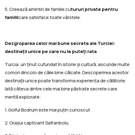
5. Creează amintiri de familie cu
tururi private pentru
familii
care satisface toate vârstele.
Dezgroparea celor mai bune secrete ale Turciei:
destinaţii unice pe care nu le puteţi rata
Turcia, un ţinut cufundat în istorie şi cultură, ascunde multe
comori dincolo de căile bine călcate. Descoperirea acestor
destinații unice poate transforma experiența de călătorie.
Iată câteva dintre cele mai bine păstrate secrete care
merită explorate:
1. Golful Bodrum este mai puţin cunoscut
2. Oraşul captivant Safranbolu