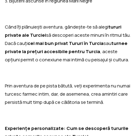
3. Bijuterii ascunse în regiunea Mării Negre
Când îţi plănuieşti aventura, gândeşte-te să alegi
tururi
private ale Turciei
să descoperi aceste minuni în ritmul tău.
Dacă cauţi
cel mai bun privat Tururi în Turcia
sau
turnee
private la prețuri accesibile pentru Turcia
, aceste
opțiuni permit o conexiune mai intimă cu peisajul și cultura.
Prin aventura de pe pista bătută, veți experimenta nu numai
turcesc farmec intim, dar, de asemenea, crea amintiri care
persistă mult timp după ce călătoria se termină.
Experiențe personalizate: Cum se descoperă tururile