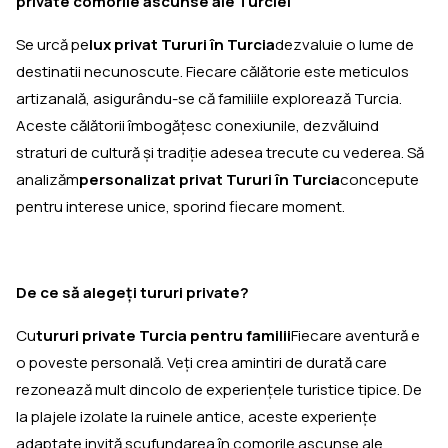
private comorile ascunse ale Turciei
Se urcă pe
lux privat Tururi în Turcia
dezvaluie o lume de
destinatii necunoscute. Fiecare călătorie este meticulos
artizanală, asigurându-se că familiile explorează Turcia.
Aceste călătorii îmbogățesc conexiunile, dezvăluind
straturi de cultură și tradiție adesea trecute cu vederea. Să
analizăm
personalizat privat Tururi în Turcia
concepute
pentru interese unice, sporind fiecare moment.
De ce să alegeţi tururi private?
Cu
tururi private Turcia pentru familii
Fiecare aventură e
o poveste personală. Veți crea amintiri de durată care
rezonează mult dincolo de experiențele turistice tipice. De
la plajele izolate la ruinele antice, aceste experienţe
adaptate invită scufundarea în comorile ascunse ale