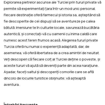
Explorarea pietrelor ascunse ale Turciei prin tururi private vă
permite să experimentaţi ţara într-un mod unic personal.
Fiecare destinaţie oferă farmecul şi istoria sa, aşteptând să
fie descoperite de cei dispuşi să se aventureze pe calea
bătută. Imersiune te în culturile locale, savurează bucătăria
autentică, și conectați-vă cu oamenii cu inima caldă care
numesc acest teren frumos acasă. Alegerea tururi private
Turcia oferă nu numai o experiență adaptată, dar, de
asemenea, vă oferă libertatea de a crea amintiri de neuitat.
Veţi descoperi că fiecare colţ al Turciei deţine o poveste, şi
aceste tururi vă ajută să deveniţi parte din acea naraţiune.
Aşadar, faceţi saltul şi descoperiţi comorile care se află
dincolo de locurile turistice obişnuite; vă aşteaptă
aventura.
Întrebări frecvente