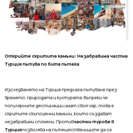
Открийте скритите камъни: Незабравима частна
Турция пътува по бита пътека
Изследването на Турция предлага пътуване през
времето, природата и културата. Въпреки че
популярните дестинации имат своя чар, това е
скритите скъпоценни камъни, които създават
незабравими спомени. Против
частни турове в
Турция
позволява на пътешествениците да се