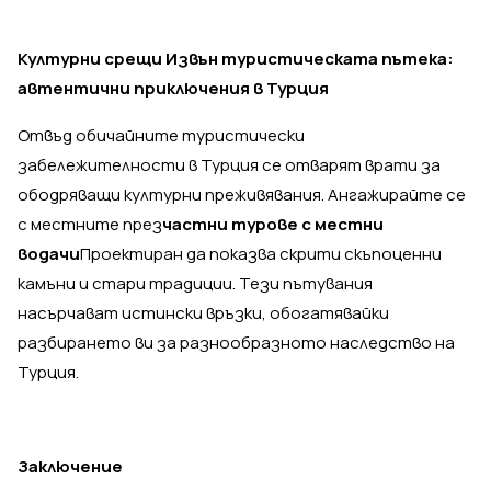
Културни срещи Извън туристическата пътека:
автентични приключения в Турция
Отвъд обичайните туристически
забележителности в Турция се отварят врати за
ободряващи културни преживявания. Ангажирайте се
с местните през
частни турове с местни
водачи
Проектиран да показва скрити скъпоценни
камъни и стари традиции. Тези пътувания
насърчават истински връзки, обогатявайки
разбирането ви за разнообразното наследство на
Турция.
Заключение