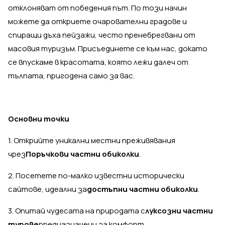
отклоняват от победения път. По този начин
можете да откриете очарователни градове и
спиращи дъха пейзажи, често пренебрегвани от
масовия туризъм. Присъединете се към нас, докато
се впускаме в красотата, която лежи далеч от
тълпата, пригодена само за вас.
Основни точки
1. Открийте уникални местни преживявания
чрез
Поръчкови частни обиколки
.
2. Посетете по-малко известни исторически
сайтове, идеални за
достъпни частни обиколки
.
3. Опитай чудесата на природата с
луксозни частни
турове
предназначени за комфорт.