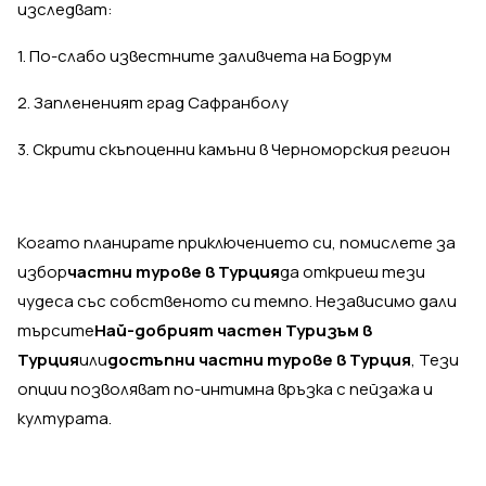
изследват:
1. По-слабо известните заливчета на Бодрум
2. Заплененият град Сафранболу
3. Скрити скъпоценни камъни в Черноморския регион
Когато планирате приключението си, помислете за
избор
частни турове в Турция
да откриеш тези
чудеса със собственото си темпо. Независимо дали
търсите
Най-добрият частен Туризъм в
Турция
или
достъпни частни турове в Турция
, Тези
опции позволяват по-интимна връзка с пейзажа и
културата.