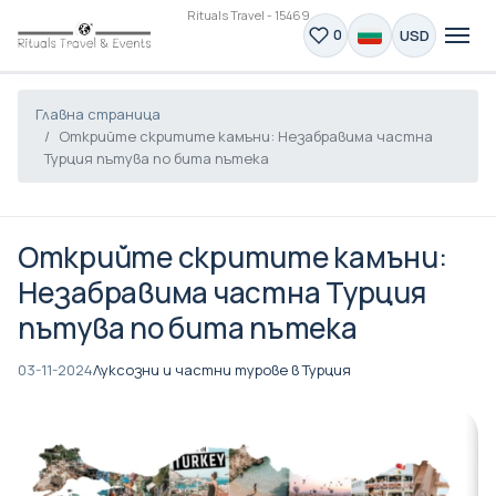
Rituals Travel - 15469
USD
0
Главна страница
Открийте скритите камъни: Незабравима частна
Турция пътува по бита пътека
Открийте скритите камъни:
Незабравима частна Турция
пътува по бита пътека
03-11-2024
Луксозни и частни турове в Турция