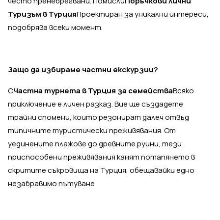
често пренебрегвани. Помисли
Поръчкови лични
Туризъм в Турция
Проектиран за уникални интереси,
подобрява всеки момент.
Защо да избираме частни екскурзии?
С
Частна турнета в Турция за семейства
Всяко
приключение е личен разказ. Вие ще създадете
трайни спомени, които резонират далеч отвъд
типичните туристически преживявания. От
уединените плажове до древните руини, тези
приспособени преживявания канят потапянето в
скритите съкровища на Турция, обещавайки едно
незабравимо пътуване