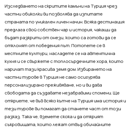
Изследването на скритите камъни на Турция чрез
частни обиколки ви позволява да изпитате
страната по уникален личен начин. Всяка дестинация
предлага свой собствен чар и история, чакащи да
бъдат разкрити от онези, които са готови да се
отклонят от победения път. Потопете се в
местните култури, насладете се на автентична
кухня и се свържете с топлосърдечните хора, които
наричат тази красива земя дом. Избирането на
частни турове в Турция не само осигурява
персонализирано преживяване, но и ви дава
свободата да създавате незабравими спомени. Ще
откриете, че във всяко кътче на Турция има история и
тези турове ви помагат да станете част от този
разказ. Така че, вземете скока и да открият
съкровищата, които лежат отвъд обичайните