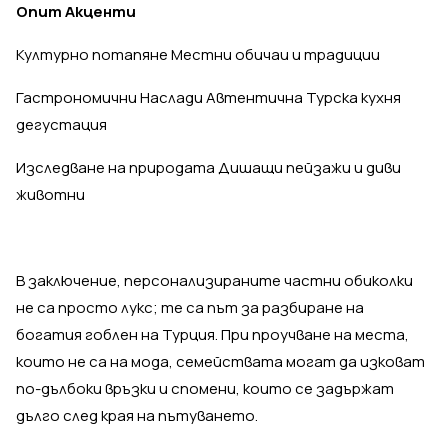
Опит
Акценти
Културно потапяне Местни обичаи и традиции
Гастрономични Наслади Автентична Турска кухня
дегустация
Изследване на природата Дишащи пейзажи и диви
животни
В заключение, персонализираните частни обиколки
не са просто лукс; те са път за разбиране на
богатия гоблен на Турция. При проучване на места,
които не са на мода, семействата могат да изковат
по-дълбоки връзки и спомени, които се задържат
дълго след края на пътуването.