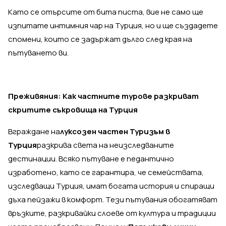
Като се отърсите от бита писта, вие не само ще
изпитате интимния чар на Турция, но и ще създадете
спомени, които се задържат дълго след края на
пътуването ви.
Преживяния: Как частните турове разкриват
скритите съкровища на Турция
Вграждане на
луксозен частен Туризъм в
Турция
разкрива света на неизследваните
дестинации. Всяко пътуване е педантично
изработено, като се гарантира, че семействата,
изследващи Турция, имат богата история и спиращи
дъха пейзажи в комфорт. Тези пътувания обогатяват
връзките, разкривайки слоеве от култура и традиции