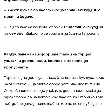
4. Ангажиране с общности чрез
частни екскурзии с
местни водачи
.
5. Създаване на семейни спомени с
Частни екскурзии
за семейства
които се грижат за всички възрасти.
Разкриване на най-добрите тайни на Турция:
уникални дестинации, които не можете да
пропуснете
Турция, една земя, затънала в история и култура, крие
много съкровища отвъд добре затъналите пътища.
Откриването на тези уникални дестинации може да
трансформира Вашето пътуване опит. Ето някои от
най-добре запазените тайни, които си струва да се