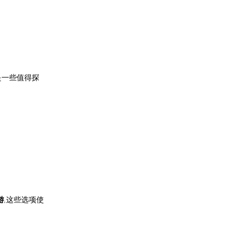
是一些值得探
游
,这些选项使