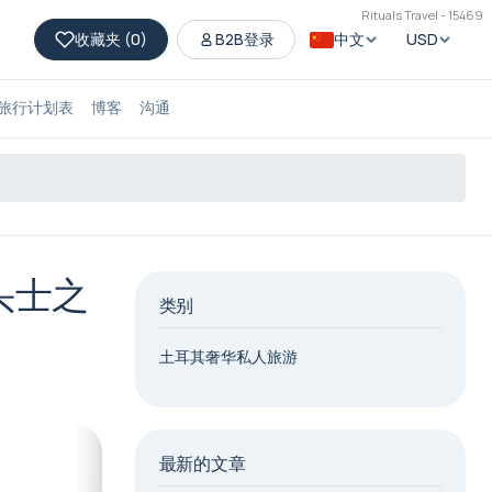
Rituals Travel - 15469
收藏夹 (
0
)
B2B登录
中文
USD
旅行计划表
博客
沟通
头士之
类别
土耳其奢华私人旅游
最新的文章