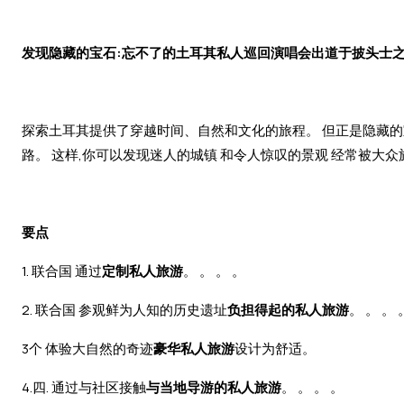
发现隐藏的宝石:忘不了的土耳其私人巡回演唱会出道于披头士
探索土耳其提供了穿越时间、自然和文化的旅程。 但正是隐藏的
路。 这样,你可以发现迷人的城镇 和令人惊叹的景观 经常被大众
要点
1. 联合国 通过
定制私人旅游
。 。 。 。
2. 联合国 参观鲜为人知的历史遗址
负担得起的私人旅游
。 。 。 
3个 体验大自然的奇迹
豪华私人旅游
设计为舒适。
4.四. 通过与社区接触
与当地导游的私人旅游
。 。 。 。