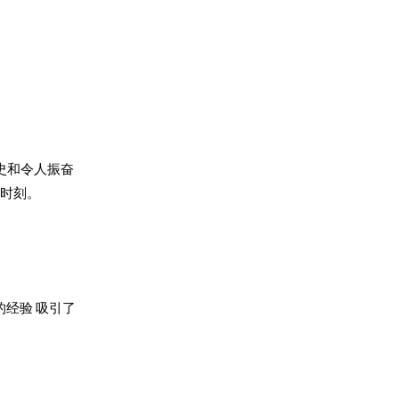
史和令人振奋
一时刻。
的经验 吸引了