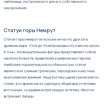
святилища, построенного для его собственного
захоронения.
Статуи горы Немрут
Статуи горы Немрут не похожи ни на что другое в
древнем мире. Стоя до 10 метров в высоту и весом около
6 тонн, эти внушительные фигуры представляют собой
пантеон божеств, правителей и мифических героев.
Наиболее поразительной особенностью статуй
является их слияние греческих, персидских и местных
анатолийских влияний. Лица богов и царей греческие по
стилю, в то время как их одежда и общий вид отчетливо
восточные, создавая интригующую эстетику «Восток
встречает Запад».