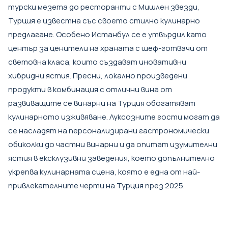
турски мезета до ресторанти с Мишлен звезди,
Турция е известна със своето стилно кулинарно
предлагане. Особено Истанбул се е утвърдил като
център за ценители на храната с шеф-готвачи от
световна класа, които създават иновативни
хибридни ястия. Пресни, локално произведени
продукти в комбинация с отлични вина от
развиващите се винарни на Турция обогатяват
кулинарното изживяване. Луксозните гости могат да
се насладят на персонализирани гастрономически
обиколки до частни винарни и да опитат изумителни
ястия в ексклузивни заведения, което допълнително
укрепва кулинарната сцена, която е една от най-
привлекателните черти на Турция през 2025.