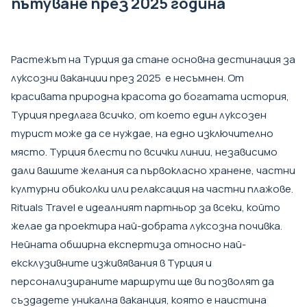
пътуване през 2025 година
Растежът на Турция да стане основна дестинация за
луксозни ваканции през 2025 е несъмнен. От
красивата природна красота до богатата история,
Турция предлага всичко, от което един луксозен
турист може да се нуждае, на едно изключително
място. Турция блести по всички линии, независимо
дали вашите желания са първокласно хранене, частни
културни обиколки или релаксация на частни плажове.
Rituals Travel е идеалният партньор за всеки, който
желае да проектира най-добрата луксозна почивка.
Нейната обширна експертиза относно най-
ексклузивните изживявания в Турция и
персонализираните маршрути ще ви позволят да
създадете уникална ваканция, която е наистина