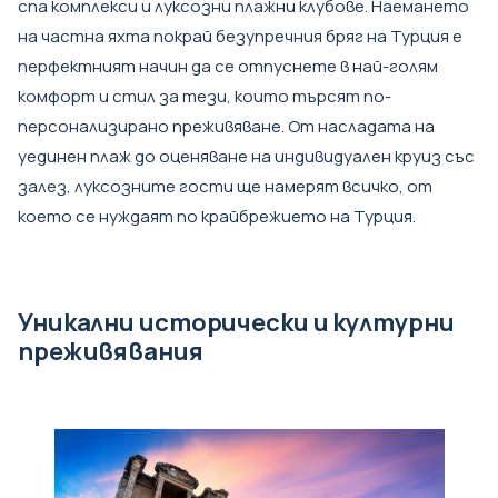
спа комплекси и луксозни плажни клубове. Наемането
на частна яхта покрай безупречния бряг на Турция е
перфектният начин да се отпуснете в най-голям
комфорт и стил за тези, които търсят по-
персонализирано преживяване. От насладата на
уединен плаж до оценяване на индивидуален круиз със
залез, луксозните гости ще намерят всичко, от
което се нуждаят по крайбрежието на Турция.
Уникални исторически и културни
преживявания