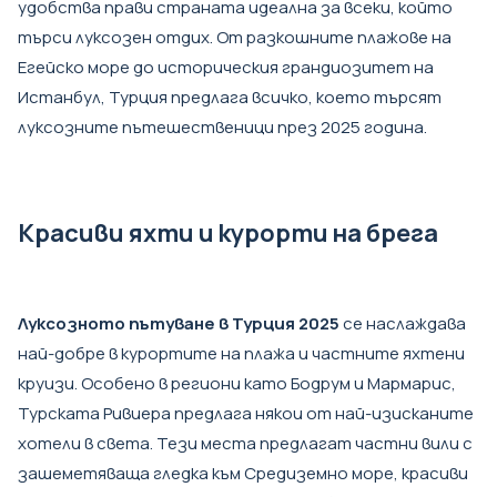
удобства прави страната идеална за всеки, който
търси луксозен отдих. От разкошните плажове на
Егейско море до историческия грандиозитет на
Истанбул, Турция предлага всичко, което търсят
луксозните пътешественици през 2025 година.
Красиви яхти и курорти на брега
Луксозното пътуване в Турция 2025
се наслаждава
най-добре в курортите на плажа и частните яхтени
круизи. Особено в региони като Бодрум и Мармарис,
Турската Ривиера предлага някои от най-изисканите
хотели в света. Тези места предлагат частни вили с
зашеметяваща гледка към Средиземно море, красиви