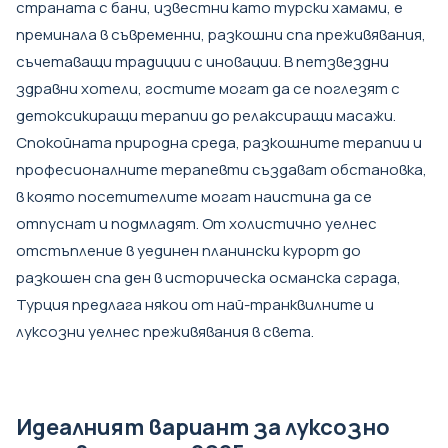
страната с бани, известни като турски хамами, е
преминала в съвременни, разкошни спа преживявания,
съчетаващи традиции с иновации. В петзвездни
здравни хотели, гостите могат да се поглезят с
детоксикиращи терапии до релаксиращи масажи.
Спокойната природна среда, разкошните терапии и
професионалните терапевти създават обстановка,
в която посетителите могат наистина да се
отпуснат и подмладят. От холистично уелнес
отстъпление в уединен планински курорт до
разкошен спа ден в историческа османска сграда,
Турция предлага някои от най-транквилните и
луксозни уелнес преживявания в света.
Идеалният вариант за луксозно