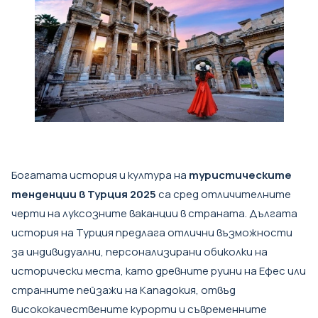
Богатата история и култура на
туристическите
тенденции в Турция 2025
са сред отличителните
черти на луксозните ваканции в страната. Дългата
история на Турция предлага отлични възможности
за индивидуални, персонализирани обиколки на
исторически места, като древните руини на Ефес или
странните пейзажи на Кападокия, отвъд
висококачествените курорти и съвременните