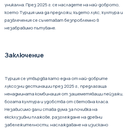
уникална. През 2025 г. се насладете на най-доброто,
което Турция има да предложи, където лукс, култура и
развлечения се съчетават безпроблемно в
незабравимо пътуване.
Заключение
Турция се утвърдва като една от най-добрите
луксозни дестинации през 2025 г., предлагаща
ненадмината комбинация от зашеметяващи пейзажи,
богата култура и удобства от световна класа.
Независимо дали става дума за почивка на
ексклузивни плажове, разглеждане на древни
забележителности, наслаждаване на изискано