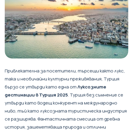
Привлекателна за посетители, търсещи както лукс,
така и необичайни културни преживявания, Турция
бързо се утвърди като една от
Луксозните
дестинации в Турция 2025
. Турция без съмнение се
утвърди като водещ конкурент на международно
ниво, тъй като луксозната туристическа индустрия
се разширява. Фантастичната смесица от древна
история, зашеметяваща природа и отлични