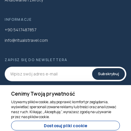
INFORMACJE
+90 5417487857
info@ritualstravel.com
ZAPISZ SIĘ DO NEWSLETTERA
Subskrybuj
MEDIA SPOŁECZNOŚCIOWE
Cenimy Twoją prywatność
Używamy plików cookie, aby poprawić komfort przeglądania,
wyświetlać spersonalizowane reklamy lub treści oraz analizować
nasz ruch. Klikając „Akceptuję”, wyrażasz zgodę na używanie
Jesteśmy tu, by
przez nas plików cookie.
pomóc
Dostosuj pliki cookie