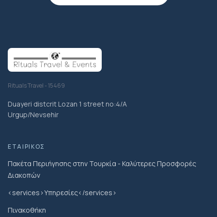
Rituals Travel - 15469
Duayeri distcrit Lozan 1 street no:4/A
Urgup/Nevsehir
ΕΤΑΙΡΙΚΌΣ
Πακέτα Περιήγησης στην Τουρκία - Καλύτερες Προσφορές
Διακοπών
<services>Υπηρεσίες</services>
Πινακοθήκη