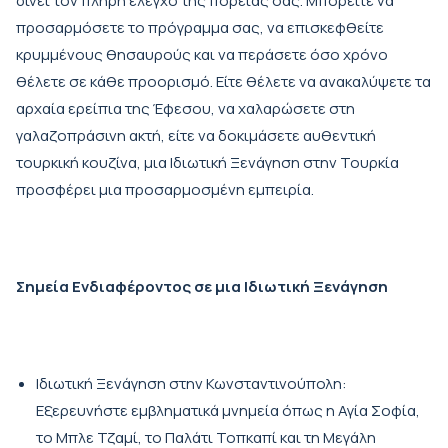
δίνει τον πλήρη έλεγχο της πορείας σας. Μπορείτε να
προσαρμόσετε το πρόγραμμα σας, να επισκεφθείτε
κρυμμένους θησαυρούς και να περάσετε όσο χρόνο
θέλετε σε κάθε προορισμό. Είτε θέλετε να ανακαλύψετε τα
αρχαία ερείπια της Έφεσου, να χαλαρώσετε στη
γαλαζοπράσινη ακτή, είτε να δοκιμάσετε αυθεντική
τουρκική κουζίνα, μια Ιδιωτική Ξενάγηση στην Τουρκία
προσφέρει μια προσαρμοσμένη εμπειρία.
Σημεία Ενδιαφέροντος σε μια Ιδιωτική Ξενάγηση
Ιδιωτική Ξενάγηση στην Κωνσταντινούπολη:
Εξερευνήστε εμβληματικά μνημεία όπως η Αγία Σοφία,
το Μπλε Τζαμί, το Παλάτι Τοπκαπί και τη Μεγάλη