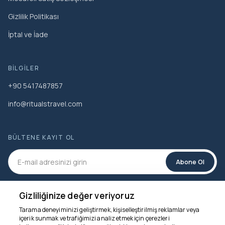
Gizlilik Politikası
İptal ve İade
BILGILER
+90 5417487857
info@ritualstravel.com
BÜLTENE KAYIT OL
Abone Ol
SOSYAL MEDYA
Gizliliğinize değer veriyoruz
Tarama deneyiminizi geliştirmek, kişiselleştirilmiş reklamlar veya
içerik sunmak ve trafiğimizi analiz etmek için çerezleri