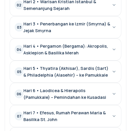
Hari 2 • Warisan Kristian Istanbul &
02
Semenanjung Sejarah
Hari 3 • Penerbangan ke Izmir (Smyrna) &
03
Jejak Smyrna
Hari 4 • Pergamon (Bergama): Akropolis,
04
Asklepion & Basilika Merah
Hari 5 • Thyatira (Akhisar), Sardis (Sart)
05
& Philadelphia (Alasehir) – ke Pamukkale
Hari 6 • Laodicea & Hierapolis
06
(Pamukkale) – Pemindahan ke Kusadasi
Hari 7 • Efesus, Rumah Perawan Maria &
07
Basilika St. John