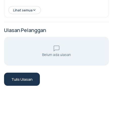
oleh Rituals Travel & Events.
Lihat semua
• Hujung minggu dan cuti umum boleh menjadi sibuk di
lokasi utama.
Ulasan Pelanggan
Belum ada ulasan
Tulis Ulasan