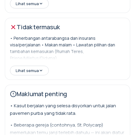
• Bayaran masuk ke tapak dan muzium seperti yang
Lihat semua
dinyatakan dalam program
• 9 Hari Makan Tengahari
Tidak termasuk
• Pemindahan Lapangan Terbang
• Penerbangan antarabangsa dan insurans
• Penerbangan domestik Istanbul–Izmir & Izmir–Istanbul
visa/perjalanan • Makan malam • Lawatan pilihan dan
• Air botol dan minuman ringan di dalam kapal
tambahan kemasukan (Rumah Teres,
Priene/Miletus/Didyma)
• Sokongan operasi Rituals Travel & Events dan talian
kecemasan 24/7
Lihat semua
Maklumat penting
• Kasut berjalan yang selesa disyorkan untuk jalan
pavemen purba yang tidak rata.
• Beberapa gereja (contohnya, St. Polycarp)
memerlukan temu janji terlebih dahulu — ini akan diatur