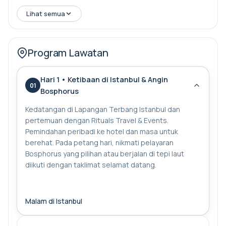
panduan berlesen, dan hotel-hotel terpilih sambil anda
Lihat semua
meneroka situs-situs suci, khazanah arkeologi, dan
tempat-tempat ziarah.
Program Lawatan
Hari 1 • Ketibaan di Istanbul & Angin
01
Bosphorus
Kedatangan di Lapangan Terbang Istanbul dan
pertemuan dengan Rituals Travel & Events.
Pemindahan peribadi ke hotel dan masa untuk
berehat. Pada petang hari, nikmati pelayaran
Bosphorus yang pilihan atau berjalan di tepi laut
diikuti dengan taklimat selamat datang.
Malam di Istanbul