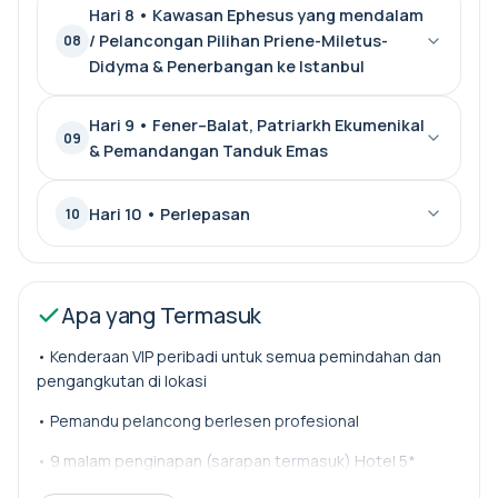
Hari 8 • Kawasan Ephesus yang mendalam
/ Pelancongan Pilihan Priene-Miletus-
08
Didyma & Penerbangan ke Istanbul
Hari 9 • Fener–Balat, Patriarkh Ekumenikal
09
& Pemandangan Tanduk Emas
Hari 10 • Perlepasan
10
Apa yang Termasuk
• Kenderaan VIP peribadi untuk semua pemindahan dan
pengangkutan di lokasi
• Pemandu pelancong berlesen profesional
• 9 malam penginapan (sarapan termasuk) Hotel 5*