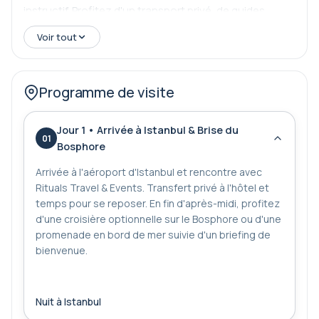
instructif. Profitez d'un transport privé, de guides
accrédités et d'hôtels sélectionnés avec soin tout en
Voir tout
explorant des sites sacrés, des trésors
archéologiques et des lieux de pèlerinage.
Programme de visite
Jour 1 • Arrivée à Istanbul & Brise du
01
Bosphore
Arrivée à l'aéroport d'Istanbul et rencontre avec
Rituals Travel & Events. Transfert privé à l'hôtel et
temps pour se reposer. En fin d'après-midi, profitez
d'une croisière optionnelle sur le Bosphore ou d'une
promenade en bord de mer suivie d'un briefing de
bienvenue.
Nuit à Istanbul