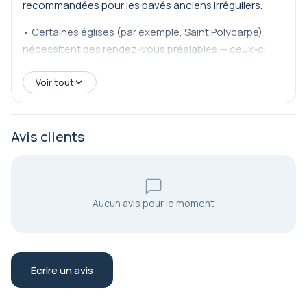
recommandées pour les pavés anciens irréguliers.
• Certaines églises (par exemple, Saint Polycarpe)
nécessitent des rendez-vous préalables — ceux-ci
seront organisés par Rituals Travel & Events.
Voir tout
• Les week-ends et les jours fériés peuvent être
chargés sur les sites majeurs.
Avis clients
Aucun avis pour le moment
Écrire un avis