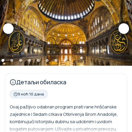
Детаљи обиласка
9 ноћ 10 дана
Ovaj pažljivo odabran program prati rane hrišćanske
zajednice i Sedam crkava Otkrivenja širom Anadolije,
kombinujući istorijsku dubinu sa udobnim i uvidom
bogatim putovanjem. Uživajte u privatnom prevozu,