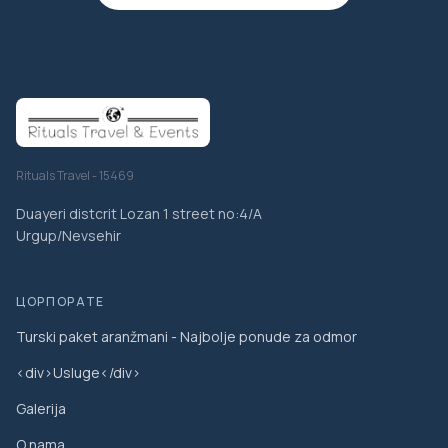
Rituals Travel - 15469
Duayeri distcrit Lozan 1 street no:4/A
Urgup/Nevsehir
ЦОРПОРАТЕ
Turski paket aranžmani - Najbolje ponude za odmor
<div>Usluge</div>
Galerija
O nama