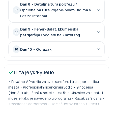
Dan 8 • Detaljna tura po Efezu /
Opcionalna tura Prijene-Milet-Didima &
08
Let za Istanbul
Dan 9 • Fener–Balat, Ekumenska
09
patrijaršija i pogledi na Zlatni rog
Dan 10 • Odlazak
10
Шта је укључено
• Privatno VIP vozilo za sve transfere i transport na licu
mesta • Profesionalni licenciirani vodič • 9 noćenja
(doručak uključen) u hotelima sa 5* • Ulaznice za mesta i
muzeje kako je navedeno u programu • Ručak za 9 dana •
Transfer sa aerodroma • Domaći letovi Istanbul–Izmir i
Izmir–Istanbul • Flaširana voda i lagani osvežavajući napici