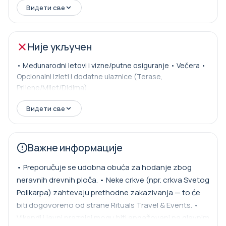
na brodu • Rituals Travel & Events operativna podrška i
Видети све
24/7 hitna linija
Није укључен
• Međunarodni letovi i vizne/putne osiguranje • Večera •
Opcionalni izleti i dodatne ulaznice (Terase,
Prijene/Milet/Didima)
Видети све
Важне информације
• Preporučuje se udobna obuća za hodanje zbog
neravnih drevnih ploča. • Neke crkve (npr. crkva Svetog
Polikarpa) zahtevaju prethodne zakazivanja — to će
biti dogovoreno od strane Rituals Travel & Events. •
Vikendi i javni praznici mogu biti angažovani na glavnim