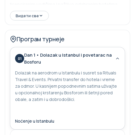
licenciranim vodičima i pažljivo odabranim hotelima
dok istražujete svete lokacije, arheološke blago i
Видети све
mesta hodočašća.
Програм турнеје
Dan 1 • Dolazak u Istanbul i povetarac na
01
Bosforu
Dolazak na aerodrom u Istanbulu i susret sa Rituals
Travel & Events. Privatni transfer do hotela i vreme
za odmor. U kasnijem popodnevnim satima uživajte
u opcionalnoj krstarenju Bosforom ili šetnji pored
obale, a zatim i u dobrodošlici.
Noćenje u Istanbulu