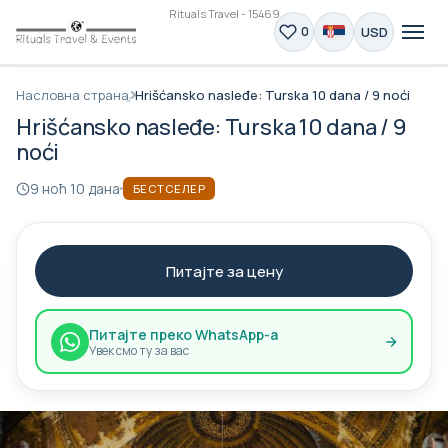
Rituals Travel - 15469
USD
0
Насловна страна
Hrišćansko nasleđe: Turska 10 dana / 9 noći
Hrišćansko nasleđe: Turska 10 dana / 9
noći
9 ноћ 10 дана
БЕСТСЕЛЕР
Питајте за цену
Питајте преко WhatsApp-а
Увек смо ту за вас