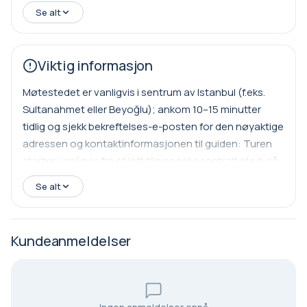
Hånddesinfeksjonsmiddel eller våtservietter
steder som din guide personlig elsker, ofte møte eierne
Se alt
og høre deres historier. Tempoet er avslappet, med
god tid til å nyte hvert stopp, stille spørsmål og ta
Viktig informasjon
bilder. Ved slutten av din Daily Istanbul Street Food
Tour vil du ha smakt et bredt utvalg av byens smaker,
Møtestedet er vanligvis i sentrum av Istanbul (f.eks.
fått selvtillit til å navigere i matscenen, og opplevd
Sultanahmet eller Beyoğlu); ankom 10–15 minutter
Istanbul slik lokalbefolkningen gjør: ett deilig bit av
tidlig og sjekk bekreftelses-e-posten for den nøyaktige
gangen. Kom sulten—du vil dra hjemmett, informert og
adressen og kontaktinformasjonen til guiden: Turen
inspirert.
starter vanligvis fra et lett tilgjengelig sentralt sted, så
du kan enkelt komme dit med trikk, metro eller taxi. Å
Se alt
ankomme 10–15 minutter tidlig gir deg tid til å finne det
eksakte stedet, møte guiden din og gjøre deg klar, og
bekreftelses-e-posten din vil inneholde den presise
Kundeanmeldelser
møtestedadressen samt et telefon- eller WhatsApp-
nummer i tilfelle du trenger hjelp.
Turen kjøres daglig under de fleste værforhold; ha på
deg komfortable sko og ta med en lett jakke eller