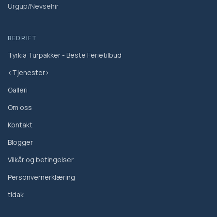
Urgup/Nevsehir
sporadiske trapper og stående ved travle gateboder
mens du spiser.
Barn er generelt velkomne, men opplevelsen passer
BEDRIFT
best for voksne og eldre barn som er komfortable med
Tyrkia Turpakker - Beste Ferietilbud
å prøve forskjellige matretter og gå i travle gater: Barn
kan bli med og nyte noen av smaksprøvene, men turen
<Tjenester>
er designet med voksnes matinteresser og
Galleri
ganghastighet i tankene. Familier bør vurdere om yngre
barn vil klare folkemengdene, trafikken og ukjente
Om oss
smaker, mens eldre barn og ungdommer som er
Kontakt
nysgjerrige på mat, vanligvis får mest glede av
opplevelsen.
Blogger
Vilkår og betingelser
Personvernerklæring
tidak