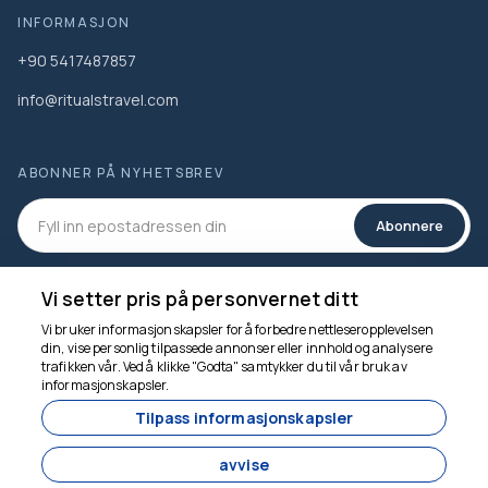
INFORMASJON
+90 5417487857
info@ritualstravel.com
ABONNER PÅ NYHETSBREV
Abonnere
SOSIALE MEDIER
Vi setter pris på personvernet ditt
Vi bruker informasjonskapsler for å forbedre nettleseropplevelsen
din, vise personlig tilpassede annonser eller innhold og analysere
trafikken vår. Ved å klikke "Godta" samtykker du til vår bruk av
informasjonskapsler.
Vi er her for å hjelpe
Tilpass informasjonskapsler
fra
avvise
Per person