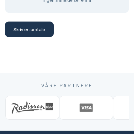
Ingen anmeldelser ennå
paraply avhengig av sesongen: Turen foregår i
solskinn eller lett regn, ettersom Istanbuls
gatekjøkkenkultur er aktiv året rundt. For å holde deg
komfortabel under opplevelsen, kle deg for været med
Skriv en omtale
gode gåsko og lag, samt en jakke eller liten paraply i
tilfelle vind, regn eller kaldere kveldstemperaturer.
Gatekjøkken-smaksprøver er vanligvis inkludert i
prisen, men personlige utgifter og ekstra drikkevarer
kan være utenfor; ta med lokal valuta (tyrkisk lira) for
valgfrie innkjøp og tips: Turen dekker vanligvis et
kuratert utvalg av matstop som lar deg smake på en
VÅRE PARTNERE
rekke lokale spesialiteter uten å betale separat ved
hver bod. Du bør imidlertid ha med deg tyrkisk lira for
eventuelle ekstra snacks, ekstra drikkevarer eller
suvenirer du måtte ønske, samt for å gi tips til guiden
din eller leverandører hvis du ønsker det.
Turen kan tilpasses vanlige kostholdsrestriksjoner
(vegetarisk, ingen svinekjøtt, noen allergier) hvis du