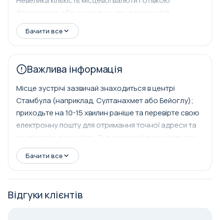
Невелика кількість місцевої валюти готівкою
воді. Залиште місце для чогось солодкого:
Фотоапарат або смартфон для фотографій
подумайте про просочений сиропом баклаву,
Антибактеріальний гель або вологі серветки
розтягнутий морозивом Мараш або десерти на
Бачити все
вулиці, посипані кунжутом. Що робить цей тур
особливим — це його автентичне, повсякденне
Важлива інформація
відчуття. Замість того, щоб зосередитися на
туристичних пастках, ви відвідаєте місця, які ваш гід
Місце зустрічі зазвичай знаходиться в центрі
особисто любить, часто зустрічаючи власників і
Стамбула (наприклад, Султанахмет або Бейоглу);
слухаючи їхні історії. Темп розслаблений, з
приходьте на 10-15 хвилин раніше та перевірте свою
достатньо часу, щоб насолодитися кожною
електронну пошту для отримання точної адреси та
зупинкою, задавати питання та робити фотографії.
контактних даних гіда: Тур зазвичай починається з
До кінця вашого щоденного туру вуличною їжею в
легкодоступного центрального місця, щоб ви могли
Стамбулі ви спробуєте широкий спектр смаків міста,
Бачити все
зручно дістатися громадським транспортом, метро
наберетеся впевненості у навігації його кулінарною
або таксі. Приходячи на 10-15 хвилин раніше, у вас
сценою і відчуєте Стамбул так, як це роблять місцеві:
буде час знайти точне місце, зустрітися з вашим
один смачний шматочок за один раз. Приходьте
Відгуки клієнтів
гідом і розслабитися, а ваша електронна пошта
голодними — ви підете повними, обізнаними та
підтвердження міститиме точну адресу зустрічі та
надихненими.