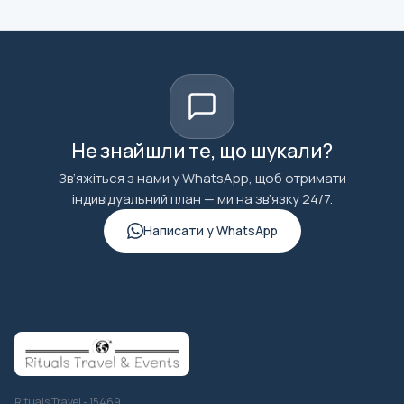
вибір місць для їжі, так що ви можете скуштувати
різноманітні місцеві спеціалітети, не оплачуючи
окремо на кожному стенді. Однак вам слід взяти з
собою трохи турецької ліри для будь-яких
додаткових закусок, додаткових напоїв чи сувенірів,
а також для чайових вашому гіду чи продавцям, якщо
бажаєте.
Не знайшли те, що шукали?
Тур може враховувати загальні обмеження в раціоні
Зв’яжіться з нами у WhatsApp, щоб отримати
(вегетаріанці, без свинини, деякі алергії), якщо ви
індивідуальний план — ми на зв’язку 24/7.
заздалегідь повідомите оператора, але варіанти для
Написати у WhatsApp
строгих дієт (веганські, безглютенові, серйозні
алергії) можуть бути обмеженими: Якщо ви
поділитеся своїми харчовими потребами під час
бронювання, ваш гід зазвичай може скоригувати
дегустації та запропонувати альтернативні страви
на різних зупинках. Однак, оскільки багато
традиційних рецептів використовують спільні
поверхні для приготування їжі або специфічні
Rituals Travel - 15469