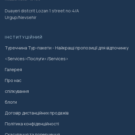
інгредієнти, може бути важче повністю адаптувати
тур для строгих веганських, безглютенових або
Duayeri distcrit Lozan 1 street no:4/A
Urgup/Nevsehir
медично серйозних обмежень у харчуванні.
Може використовуватися громадський транспорт
або короткі прогулянки між районами; очікуйте
ІНСТИТУЦІЙНИЙ
помірної ходьби протягом кількох годин і деякого
Туреччина Тур-пакети - Найкращі пропозиції для відпочинку
стояння під час їжі: Щоб відчути справжні місцеві
місця, ви можете подорожувати між районами на
<Services>Послуги</Services>
трамваї, метро або короткими прогулянками,
Галерея
відчуваючи різні райони по шляху. Ви повинні бути
готові до кількох годин ходьби з перервами,
Про нас
випадковими сходами і стоянням на зайнятих
спілкування
вуличних стендах, поки ви їсте.
Діти зазвичай welcome, але досвід найкраще
блоги
підходить для дорослих та старших дітей, які
Договір дистанційних продажів
комфортно сп пробують різну їжу та ходять по
зайнятих вулицях: Діти можуть приєднатися та
Політика конфіденційності
насолодитися деякими дегустаціями, але тур
Скасування та повернення