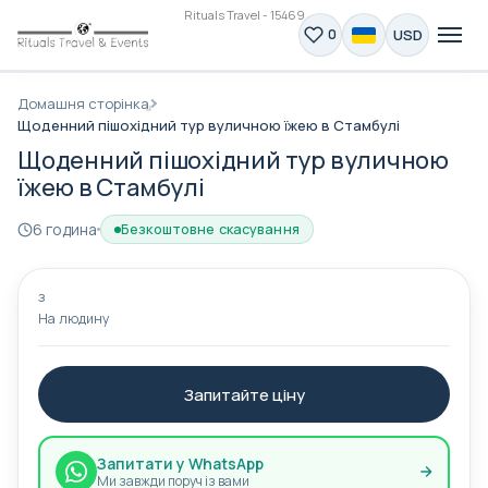
Rituals Travel - 15469
USD
0
Домашня сторінка
Щоденний пішохідний тур вуличною їжею в Стамбулі
Щоденний пішохідний тур вуличною
їжею в Стамбулі
6 година
Безкоштовне скасування
з
На людину
Запитайте ціну
Запитати у WhatsApp
Ми завжди поруч із вами