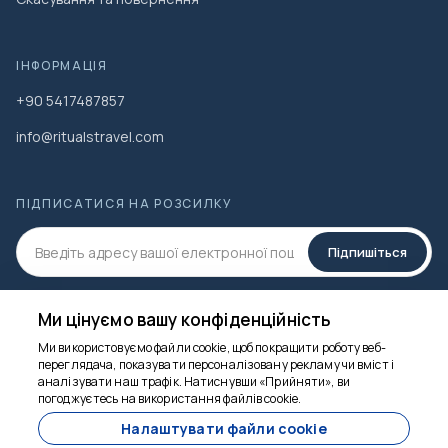
спроектовано з урахуванням інтересів дорослих у
їжі та темпу проходження. Сім'ї повинні розглянути,
чи зможуть молодші діти впоратися з натовпами,
ІНФОРМАЦІЯ
рухом і незнайомими смаками, тоді як старші діти та
+90 5417487857
підлітки, які є цікавими їдцями, зазвичай отримують
найбільше задоволення від цього досвіду.
info@ritualstravel.com
ПІДПИСАТИСЯ НА РОЗСИЛКУ
Підпишіться
СОЦ.МЕДІА
Ми цінуємо вашу конфіденційність
Ми використовуємо файли cookie, щоб покращити роботу веб-
переглядача, показувати персоналізовану рекламу чи вміст і
аналізувати наш трафік. Натиснувши «Прийняти», ви
Ми тут, щоб
погоджуєтесь на використання файлів cookie.
допомогти
Налаштувати файли cookie