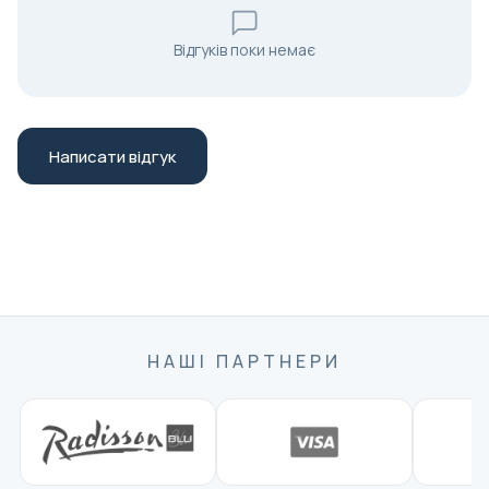
номер телефону або WhatsApp у разі потреби в
допомозі.
Відгуків поки немає
Тур проводиться щодня в більшості погодних умов;
носіть комфортне взуття для прогулянок і беріть
легку куртку або парасольку, в залежності від
сезону: Тур відбувається під час сонячної погоди
Написати відгук
або легкого дощу, оскільки культура вуличної їжі в
Стамбулі активна впродовж року. Щоб залишатися
комфортними під час заходу, одягайтеся відповідно
до прогнозу погоди з хорошим взуттям для
прогулянок і шарами, плюс куртка або невелика
парасолька на випадок вітру, дощу або прохолодних
вечірніх температур.
НАШІ ПАРТНЕРИ
Зразки вуличної їжі зазвичай включені у вартість, але
особисті витрати і додаткові напої можуть бути не
включені; майте при собі деяку місцеву валюту
(турецька ліра) для необов'язкових покупок і
чайових: Ваш тур зазвичай охоплює кураторський