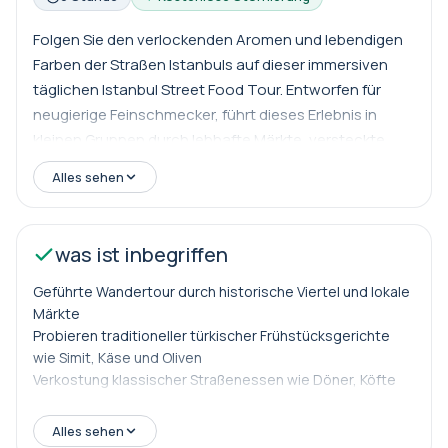
Folgen Sie den verlockenden Aromen und lebendigen
Farben der Straßen Istanbuls auf dieser immersiven
täglichen Istanbul Street Food Tour. Entworfen für
neugierige Feinschmecker, führt dieses Erlebnis in
kleinen Gruppen durch lebhafte Märkte, versteckte
Gassen und lokale Restaurants, in denen die
Alles sehen
alltäglichen Istanbuler essen, einkaufen und
sozialisieren. Ihr Abenteuer beginnt im historischen
Herzen der Stadt, wo Ihr lokaler Führer Sie mit
was ist inbegriffen
traditionellen türkischen Frühstücksgenüssen bekannt
macht – frisch gebackener Simit, cremiger Kaymak mit
Geführte Wandertour durch historische Viertel und lokale
Honig und starkem Türkischen Tee, der aus
Märkte
Probieren traditioneller türkischer Frühstücksgerichte
dampfenden Samowaren eingeschenkt wird. Während
wie Simit, Käse und Oliven
Sie durch lebhafte Straßen schlendern, entdecken Sie,
Verkostung klassischer Straßenessen wie Döner, Köfte
wie die einzigartige Lage Istanbuls zwischen Europa
und Börek bei lokalen Anbietern
und Asien seine unvergessliche Küche geprägt hat.
Stopps für türkischen Tee und türkischen Kaffee in
Alles sehen
Während der Tour verkosten Sie eine großzügige
authentischen Cafés