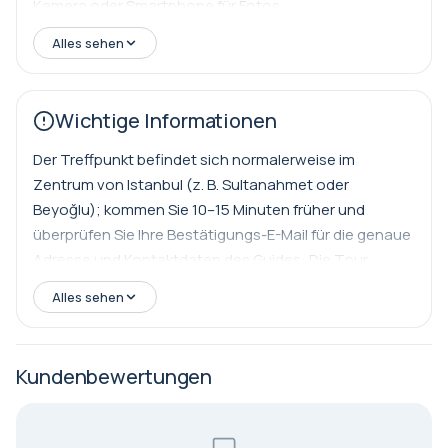
Kamera oder Smartphone für Fotos
die frische Pide aus Steinöfen ziehen, und beobachten
Handdesinfektionsmittel oder Feuchttücher
Fischer, die direkt am Wasser Fischsandwiches grillen.
Alles sehen
Lassen Sie Platz für etwas Süßes: denken Sie an
sirupgetränkten Baklava, dehnbare Maraş-Eiscreme
Wichtige Informationen
oder sesamkrustige Straßen-Desserts. Was diese Tour
besonders macht, ist ihr authentisches, alltägliches
Der Treffpunkt befindet sich normalerweise im
Gefühl. Anstatt sich auf Touristenfallen zu
Zentrum von Istanbul (z. B. Sultanahmet oder
konzentrieren, besuchen Sie Orte, die Ihr Führer
Beyoğlu); kommen Sie 10–15 Minuten früher und
persönlich liebt, und treffen oft die Besitzer und hören
überprüfen Sie Ihre Bestätigungs-E-Mail für die genaue
deren Geschichten. Das Tempo ist entspannt, mit
Adresse und Kontaktdaten des Guides: Die Tour
ausreichend Zeit, um jeden Halt zu genießen, Fragen
beginnt normalerweise an einem leicht erreichbaren
zu stellen und Fotos zu machen. Am Ende Ihrer
Alles sehen
zentralen Standort, sodass Sie bequem mit der
täglichen Istanbul Street Food Tour haben Sie eine
Straßenbahn, U-Bahn oder dem Taxi anreisen können.
breite Palette der Aromen der Stadt probiert, Vertrauen
Wenn Sie 10–15 Minuten früher ankommen, haben Sie
in die Navigation durch die Gastronomie gewonnen
Kundenbewertungen
Zeit, den genauen Ort zu finden, Ihren Guide zu treffen
und Istanbul auf die Art und Weise erlebt, wie es die
und sich einzufinden. Ihre Bestätigungs-E-Mail enthält
Einheimischen tun: Bissen für Bissen. Kommen Sie
die genaue Treffadresse sowie eine Telefonnummer
hungrig – Sie werden satt, informiert und inspiriert