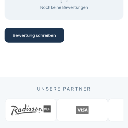
oder WhatsApp-Nummer, falls Sie Hilfe benötigen.
zurückkehren.
Noch keine Bewertungen
Die Tour findet täglich bei den meisten
Wetterbedingungen statt; tragen Sie bequeme
Schuhe und bringen Sie je nach Jahreszeit eine leichte
Jacke oder einen Regenschirm mit: Die Tour erfolgt bei
Bewertung schreiben
Sonnenschein oder leichtem Regen, da die
Straßenkultur Istanbuls das ganze Jahr über aktiv ist.
Um während der Erfahrung komfortabel zu bleiben,
kleiden Sie sich wettergerecht mit guten Schuhen und
Schichten, plus einer Jacke oder einem kleinen
Regenschirm für Wind, Regen oder kühlere
Abendtemperaturen.
UNSERE PARTNER
Streetfood-Verkostungen sind normalerweise im Preis
enthalten, persönliche Ausgaben und zusätzliche
Getränke möglicherweise nicht; bringen Sie etwas
Bargeld (Türkische Lira) für optionale Käufe und
Trinkgelder mit: Ihre Tour umfasst typischerweise eine
kuratierte Auswahl an Essensständen, sodass Sie eine