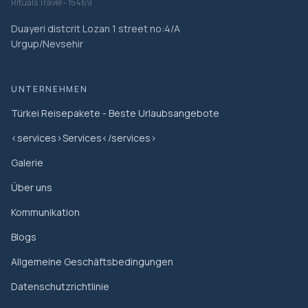
Rituals Travel - 15469
strenge vegane, glutenfreie oder medizinisch
ernsthafte diätetische Einschränkungen vollständig
Duayeri distcrit Lozan 1 street no:4/A
Urgup/Nevsehir
anzupassen.
Öffentliche Verkehrsmittel oder kurze Wege zwischen
Stadtteilen können erforderlich sein; erwarten Sie
UNTERNEHMEN
mäßiges Gehen über ein paar Stunden und etwas
Stehen beim Essen: Um authentische lokale Orte zu
Türkei Reisepakete - Beste Urlaubsangebote
erleben, können Sie zwischen den Stadtteilen mit der
<services>Services</services>
Straßenbahn, U-Bahn oder kurzen Spaziergängen
Galerie
reisen und dabei unterschiedliche Nachbarschaften
kennenlernen. Sie sollten bereit sein, mehrere Stunden
Über uns
mit abwechselndem Gehen, gelegentlichen Treppen
Kommunikation
und Stehen an belebten Straßenständen beim Essen
zu verbringen.
Blogs
Kinder sind in der Regel willkommen, aber die Erfahrung
Allgemeine Geschäftsbedingungen
ist am besten für Erwachsene und ältere Kinder
geeignet, die bereit sind, verschiedene Lebensmittel
Datenschutzrichtlinie
auszuprobieren und durch belebte Straßen zu gehen: