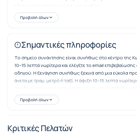
Κάμερα ή smartphone για φωτογραφίες
Απολυμαντικό χεριών ή μαντηλάκια υγρασίας
Προβολή όλων
Σημαντικές πληροφορίες
Το σημείο συνάντησης είναι συνήθως στο κέντρο της Κ
10–15 λεπτά νωρίτερα και ελέγξτε το email επιβεβαίωσης 
οδηγού: Η ξενάγηση συνήθως ξεκινά από μια εύκολα προ
άνετα με τραμ, μετρό ή ταξί. Η άφιξη 10–15 λεπτά νωρίτε
το οδηγό σας και να ηρεμήσετε, και το email επιβεβαίω
συνάντησης και έναν αριθμό τηλεφώνου ή WhatsApp σε 
Προβολή όλων
Η ξενάγηση πραγματοποιείται καθημερινά υπό τις περισ
φέρτε ένα ελαφρύ μπουφάν ή ομπρέλα ανάλογα με την επ
βροχόπτωση, καθώς η κουλτούρα του street food στην Κω
Κριτικές Πελατών
παραμείνετε άνετοι κατά τη διάρκεια της εμπειρίας, ντ
περιπάτου και στρώματα, καθώς και ένα μπουφάν ή μικ