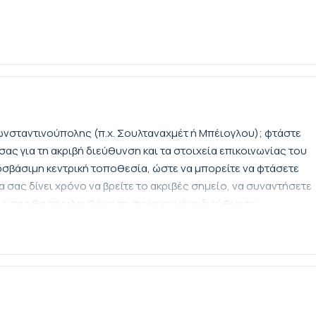
ωνσταντινούπολης (π.χ. Σουλταναχμέτ ή Μπέιογλου); φτάστε
σας για τη ακριβή διεύθυνση και τα στοιχεία επικοινωνίας του
σβάσιμη κεντρική τοποθεσία, ώστε να μπορείτε να φτάσετε
ρα σας δίνει χρόνο να βρείτε το ακριβές σημείο, να συναντήσετε
σης σας θα περιλαμβάνει τη συγκεκριμένη διεύθυνση
περίπτωση που χρειαστείτε βοήθεια.
σότερες καιρικές συνθήκες; φορέστε άνετα παπούτσια και
οχή: Η ξενάγηση λειτουργεί σε ηλιοφάνεια ή ελαφρύ
νσταντινούπολη είναι ενεργή όλο το χρόνο. Για να
υθείτε ανάλογα με την πρόβλεψη και φοράτε καλά παπούτσια
ρή ομπρέλα σε περίπτωση ανέμου, βροχής ή ψυχρότερων