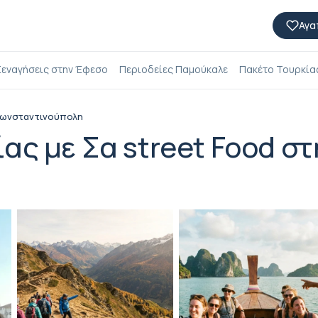
Αγα
εναγήσεις στην Έφεσο
Περιοδείες Παμούκαλε
Πακέτο Τουρκίας
 Κωνσταντινούπολη
ας με Σα street Food σ