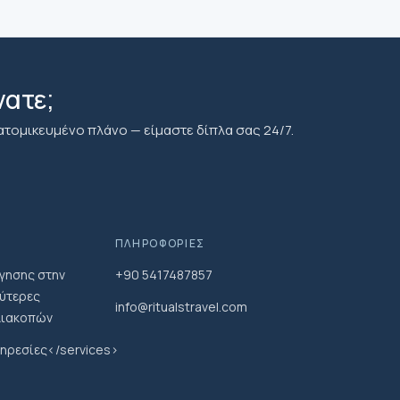
αι πιο κατάλληλη για ενήλικες και μεγαλύτερα παιδιά που είναι
ατούν σε πολυσύχναστες οδούς: Τα παιδιά μπορούν να
κές δοκιμές, αλλά η ξενάγηση έχει σχεδιαστεί με βάση τα
νατε;
πατήματος. Οι οικογένειες θα πρέπει να εξετάσουν αν τα
ορία και τις άγνωστες γεύσεις, ενώ τα μεγαλύτερα παιδιά και
ατομικευμένο πλάνο — είμαστε δίπλα σας 24/7.
 απολαμβάνουν περισσότερο την εμπειρία.
ΠΛΗΡΟΦΟΡΊΕΣ
γησης στην
+90 5417487857
λύτερες
info@ritualstravel.com
ιακοπών
ηρεσίες</services>