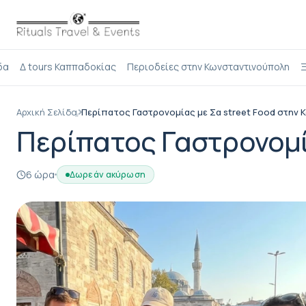
δα
Δ tours Καππαδοκίας
Περιοδείες στην Κωνσταντινούπολη
Ξ
Αρχική Σελίδα
Περίπατος Γαστρονομίας με Σα street Food στην
Περίπατος Γαστρονομί
6 ώρα
Δωρεάν ακύρωση