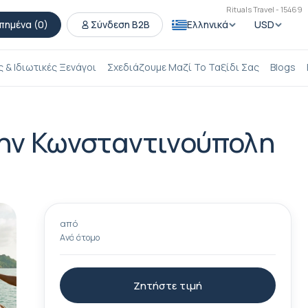
Rituals Travel - 15469
πημένα (
0
)
Σύνδεση B2B
Ελληνικά
USD
 & Ιδιωτικές Ξενάγοι
Σχεδιάζουμε Μαζί Το Ταξίδι Σας
Blogs
την Κωνσταντινούπολη
από
Ανά άτομο
Ζητήστε τιμή