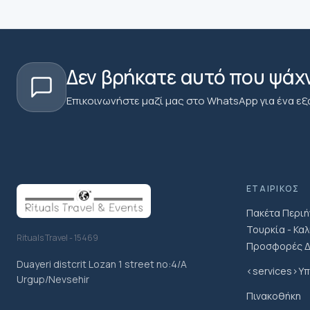
φορές στέκεστε σε πολυσύχναστα σταντ ενώ τρώτε.
Τα παιδιά είναι γενικά ευπρόσδεκτα, αλλά η εμπειρία είν
άνετα να δοκιμάζουν διαφορετικά φαγητά και να περιπ
συμμετάσχουν και να απολαύσουν κάποιες από τις γευστι
Δεν βρήκατε αυτό που ψάχ
ενδιαφέροντα των ενηλίκων σε φαγητό και το ρυθμό περ
μικρότερα παιδιά θα διαχειριστούν τα πλήθη, την κυκλοφ
Επικοινωνήστε μαζί μας στο WhatsApp για ένα εξ
οι έφηβοι που είναι περίεργοι με τις γεύσεις συνήθως
ΕΤΑΙΡΙΚΌΣ
Πακέτα Περιή
Τουρκία - Κα
Rituals Travel - 15469
Προσφορές Δ
Duayeri distcrit Lozan 1 street no:4/A
<services>Υπ
Urgup/Nevsehir
Πινακοθήκη