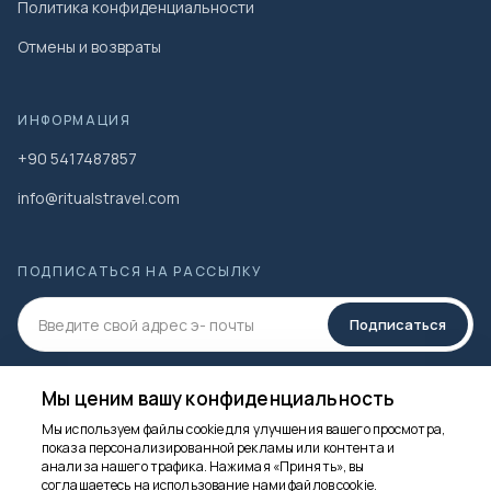
Политика конфиденциальности
Отмены и возвраты
ИНФОРМАЦИЯ
+90 5417487857
info@ritualstravel.com
ПОДПИСАТЬСЯ НА РАССЫЛКУ
Подписаться
СОЦИАЛЬНЫЕ МЕДИА
Мы ценим вашу конфиденциальность
Мы используем файлы cookie для улучшения вашего просмотра,
показа персонализированной рекламы или контента и
анализа нашего трафика. Нажимая «Принять», вы
Мы здесь, чтобы
соглашаетесь на использование нами файлов cookie.
помочь